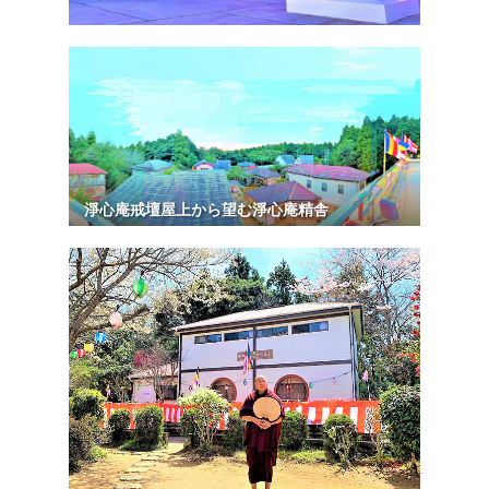
淨心庵戒壇屋上から望む淨心庵精舎