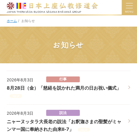
MENU
JAPAN THERAVĀDA BUDDHA SĀSANA BHĀVANĀ GROUP
ホーム
/
お知らせ
お知らせ
行事
2026年8月3日
8月28日（金）「慈経を説かれた満月の日お祝い儀式」
NEW
説法
2026年8月3日
ニャーヌッタラ大長老の説法「お釈迦さまの聖髪がミャ
ンマー国に奉納された由来Ⅱ‐7」
NEW