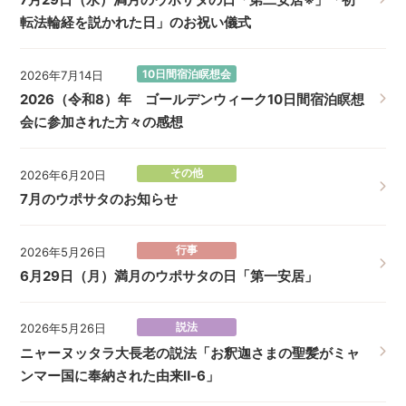
転法輪経を説かれた日」のお祝い儀式
10日間宿泊瞑想会
2026年7月14日
2026（令和8）年 ゴールデンウィーク10日間宿泊瞑想
会に参加された方々の感想
その他
2026年6月20日
7月のウポサタのお知らせ
行事
2026年5月26日
6月29日（月）満月のウポサタの日「第一安居」
説法
2026年5月26日
ニャーヌッタラ大長老の説法「お釈迦さまの聖髪がミャ
ンマー国に奉納された由来Ⅱ‐6」