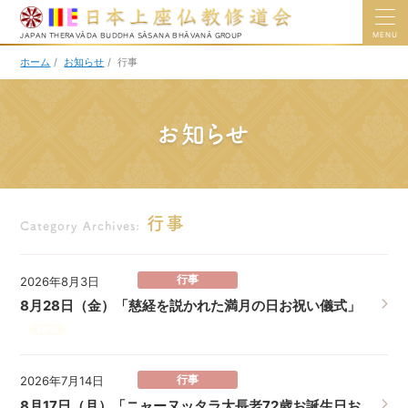
MENU
JAPAN THERAVĀDA BUDDHA SĀSANA BHĀVANĀ GROUP
ホーム
/
お知らせ
/
行事
お知らせ
行事
Category Archives:
行事
2026年8月3日
8月28日（金）「慈経を説かれた満月の日お祝い儀式」
NEW
行事
2026年7月14日
8月17日（月）「ニャーヌッタラ大長老72歳お誕生日お