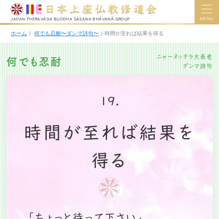
MENU
JAPAN THERAVĀDA BUDDHA SĀSANA BHĀVANĀ GROUP
ホーム
/
何でも忍耐〜ダンマ詩句〜
/
時間が至れば結果を得る
ニャーヌッタラ大長老
何でも忍耐
ダンマ詩句
19.
時間が至れば結果を
得る
「ちょっと待って下さい」