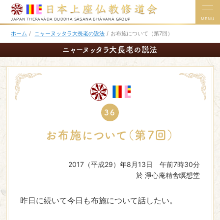
MENU
JAPAN THERAVĀDA BUDDHA SĀSANA BHĀVANĀ GROUP
ホーム
/
ニャーヌッタラ大長老の説法
/
お布施について（第7回）
ニャーヌッタラ大長老の説法
36
お布施について（第7回）
2017（平成29）年8月13日 午前7時30分
於 淨心庵精舎瞑想堂
昨日に続いて今日も布施について話したい。