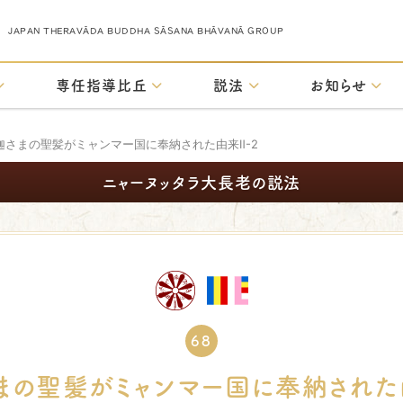
JAPAN THERAVĀDA BUDDHA SĀSANA BHĀVANĀ GROUP
専任指導比丘
説法
お知らせ
迦さまの聖髪がミャンマー国に奉納された由来Ⅱ-2
ニャーヌッタラ大長老の説法
68
まの聖髪がミャンマー国に奉納された