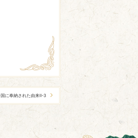
国に奉納された由来Ⅱ-3