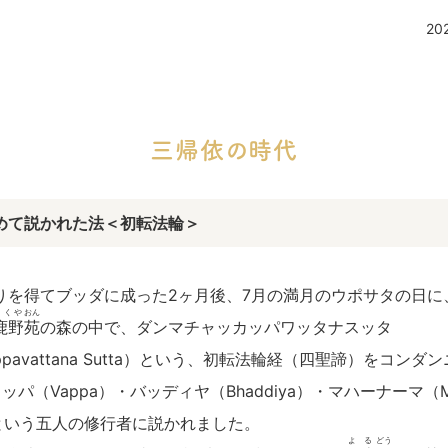
2
三帰依の時代
めて説かれた法＜初転法輪＞
りを得てブッダに成った2ヶ月後、7月の満月のウポサタの日に
ろくや
おん
鹿野
苑
の森の中で、ダンマチャッカッパワッタナスッタ
appavattana Sutta）という、初転法輪経（四聖諦）をコンダ
・ワッパ（Vappa）・バッディヤ（Bhaddiya）・マハーナーマ（M
i）という五人の修行者に説かれました。
よる
どう