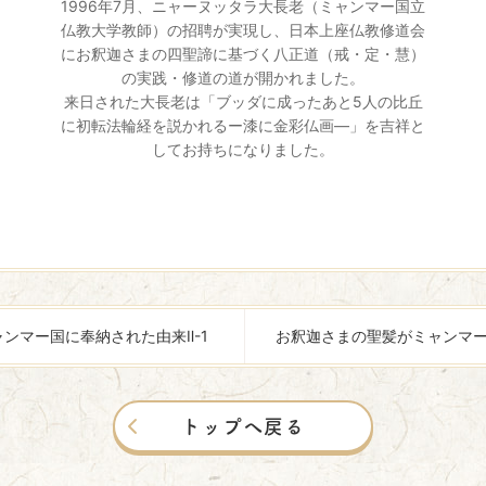
1996年7月、ニャーヌッタラ大長老（ミャンマー国立
仏教大学教師）の招聘が実現し、日本上座仏教修道会
にお釈迦さまの四聖諦に基づく八正道（戒・定・慧）
の実践・修道の道が開かれました。
来日された大長老は「ブッダに成ったあと5人の比丘
に初転法輪経を説かれるー漆に金彩仏画―」を吉祥と
してお持ちになりました。
ンマー国に奉納された由来Ⅱ-1
お釈迦さまの聖髪がミャンマー
トップへ戻る