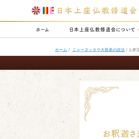
ホーム
日本上座仏教修道会について
ホーム
/
ニャーヌッタラ大長老の説法
/
お釈
お釈迦さ