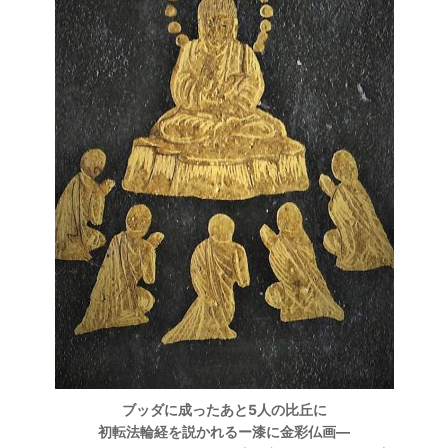
ブッダに成ったあと5人の比丘に
初転法輪経を説かれるー漆に金彩仏画―