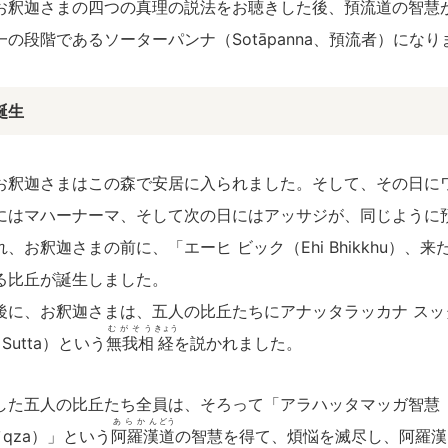
お釈迦さまの四つの真理の説法をお聴きした後、
預流
道
の智慧
の段階であるソーターパンナ（Sotāpanna、預流者）になり
誕生
お釈迦さまはこの森で安居に入られました。そして、その日に
にはマハーナーマ、そして次の日にはアッサジが、同じように
、お釈迦さまの前に、「エーヒ ビック（Ehi Bhikkhu）、
る比丘が誕生しました。
後に、お釈迦さまは、五人の比丘たちにアナッタラッカナ スッ
むがそう
きょう
a Sutta）という
無我相
経
を説かれました。
した五人の比丘たち全員は、そろって「アラハッタマッガ智慧
あらかん
どう
ga`qza）」という
阿羅漢
道
の智慧を得て、煩悩を滅尽し、阿羅漢（A