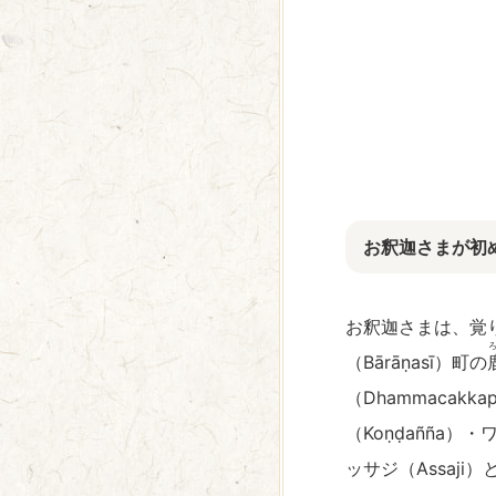
お釈迦さまが初
お釈迦さまは、覚
（Bārāṇasī）町の
（Dhammacakk
（Koṇḍañña）
ッサジ（Assaj