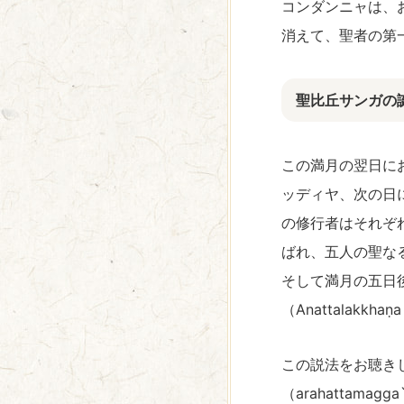
コンダンニャは、
消えて、聖者の第一
聖比丘サンガの
この満月の翌日に
ッディヤ、次の日
の修行者はそれぞれ
ばれ、五人の聖な
そして満月の五日
（Anattalakkhaṇ
この説法をお聴き
（arahattamag