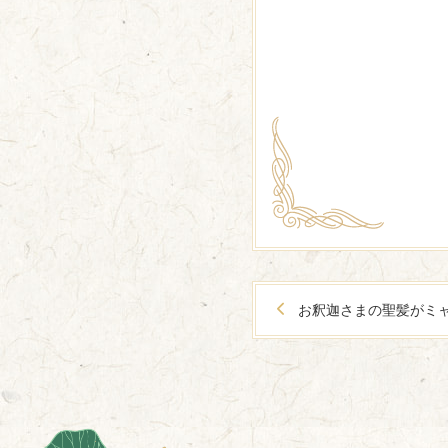
お釈迦さまの聖髪がミャ