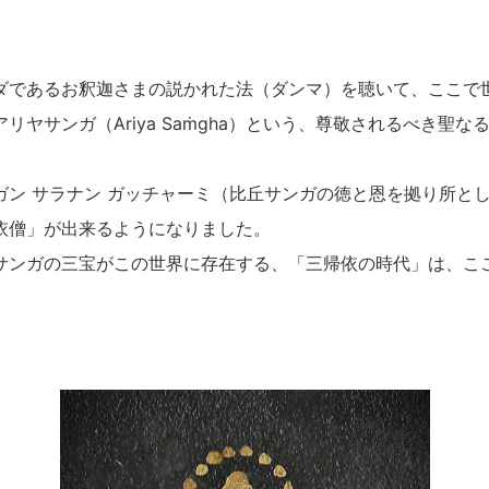
ダであるお釈迦さまの説かれた法（ダンマ）を聴いて、ここで
リヤサンガ（Ariya Saṁgha）という、尊敬されるべき聖
ガン サラナン ガッチャーミ（比丘サンガの徳と恩を拠り所と
依僧」が出来るようになりました。
サンガの三宝がこの世界に存在する、「三帰依の時代」は、こ