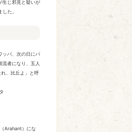
が生じ邪見と疑いが
ました。
ワッパ、次の日にバ
預流者になり、五人
来たれ、比丘よ」と呼
タ
rahant）にな