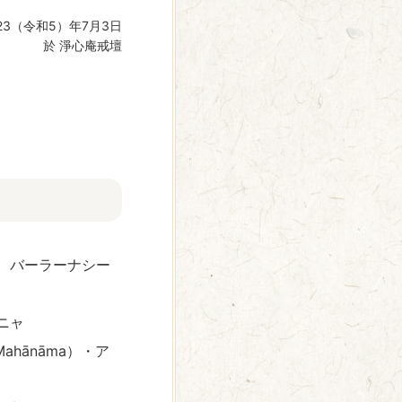
023（令和5）年7月3日
於 淨心庵戒壇
、バーラーナシー
ンニャ
ahānāma）・ア