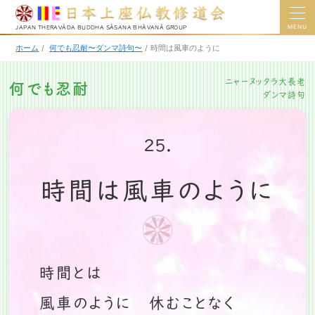
MENU
JAPAN THERAVĀDA BUDDHA SĀSANA BHĀVANĀ GROUP
ホーム
/
何でも忍耐〜ダンマ詩句〜
/
時間は風車のように
ニャーヌッタラ大長老
何でも忍耐
ダンマ詩句
25.
時間は風車のように
時間とは
風車のように 休むことなく