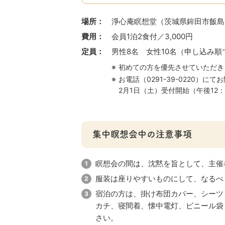
場所：
淨心庵瞑想堂（茨城県鉾田市飯島21
費用：
会員1泊2食付／3,000円
定員：
男性8名 女性10名（申し込み順
初めての方を優先させていただき
お電話（0291-39-0220）に
2月1日（土）受付開始（午後12：
集中瞑想会中の注意事項
瞑想会の間は、沈黙を旨として、主催
服装は座りやすいものにして、なるべ
宿泊の方は、掛け布団カバー、シーツ
カチ、寝間着、懐中電灯、ビニール袋
さい。