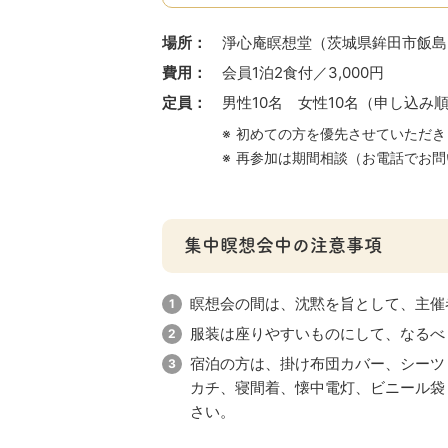
場所：
淨心庵瞑想堂（茨城県鉾田市飯島21
費用：
会員1泊2食付／3,000円
定員：
男性10名 女性10名（申し込み
初めての方を優先させていただき
再参加は期間相談（お電話でお問
集中瞑想会中の注意事項
瞑想会の間は、沈黙を旨として、主催
服装は座りやすいものにして、なるべ
宿泊の方は、掛け布団カバー、シーツ
カチ、寝間着、懐中電灯、ビニール袋
さい。