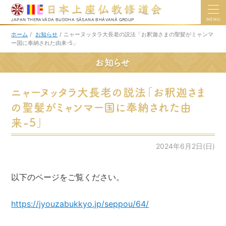
MENU
JAPAN THERAVĀDA BUDDHA SĀSANA BHĀVANĀ GROUP
ホーム
/
お知らせ
/
ニャーヌッタラ大長老の説法「お釈迦さまの聖髪がミャンマ
ー国に奉納された由来-5」
お知らせ
ニャーヌッタラ大長老の説法「お釈迦さま
の聖髪がミャンマー国に奉納された由
来-5」
2024年6月2日(日)
以下のページをご覧ください。
https://jyouzabukkyo.jp/seppou/64/