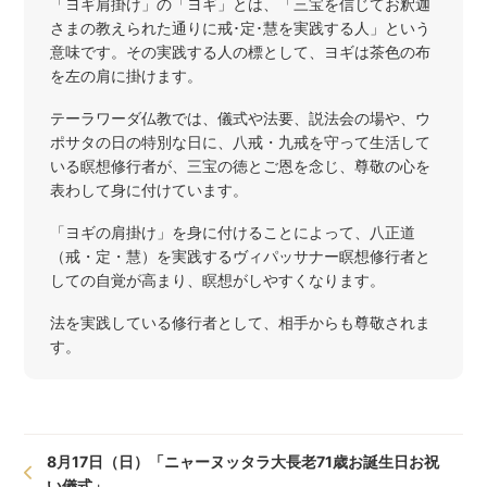
「ヨギ肩掛け」の「ヨギ」とは、「三宝を信じてお釈迦
さまの教えられた通りに戒･定･慧を実践する人」という
意味です。その実践する人の標として、ヨギは茶色の布
を左の肩に掛けます。
テーラワーダ仏教では、儀式や法要、説法会の場や、ウ
ポサタの日の特別な日に、八戒・九戒を守って生活して
いる瞑想修行者が、三宝の徳とご恩を念じ、尊敬の心を
表わして身に付けています。
「ヨギの肩掛け」を身に付けることによって、八正道
（戒・定・慧）を実践するヴィパッサナー瞑想修行者と
しての自覚が高まり、瞑想がしやすくなります。
法を実践している修行者として、相手からも尊敬されま
す。
8月17日（日）「ニャーヌッタラ大長老71歳お誕生日お祝
い儀式」