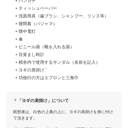
ハンカチ
ティッシュペーパー
洗面用具（歯ブラシ、シャンプー、リンス等）
寝間着（パジャマ）
懐中電灯
傘
ビニール袋（靴を入れる袋）
目覚まし時計
精舎内で使用するサンダル（名前を記入）
＊
ヨギの肩掛け
功徳行の方はエプロンと三角巾
＊
「ヨギの肩掛け」について
瞑想者は、白色の上着の上に、ヨギの肩掛けを身に付け
て頂きます。