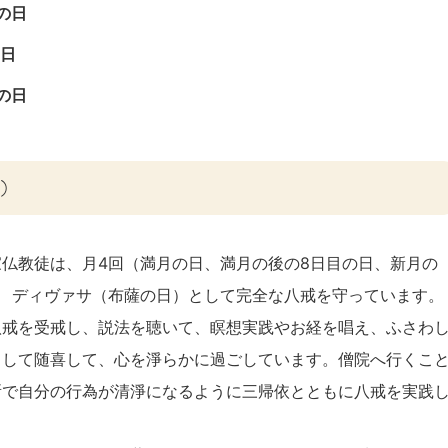
の日
日
の日
）
仏教徒は、月4回（満月の日、満月の後の8日目の日、新月の
 ディヴァサ（布薩の日）として完全な八戒を守っています。
八戒を受戒し、説法を聴いて、瞑想実践やお経を唱え、ふさわ
向して随喜して、心を淨らかに過ごしています。僧院へ行くこ
所で自分の行為が清淨になるように三帰依とともに八戒を実践