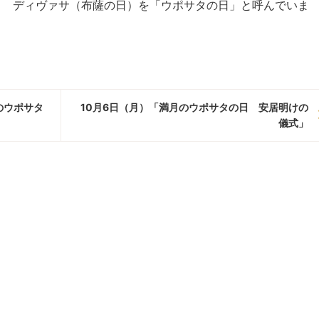
タ ディヴァサ（布薩の日）を「ウポサタの日」と呼んでいま
のウポサタ
10月6日（月）「満月のウポサタの日 安居明けの
儀式」