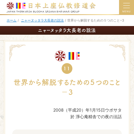
MENU
JAPAN THERAVĀDA BUDDHA SĀSANA BHĀVANĀ GROUP
ホーム
/
ニャーヌッタラ大長老の説法
/
世界から解脱するための５つのこと−3
ニャーヌッタラ大長老の説法
11
世界から解脱するための５つのこと
−3
2008（平成20）年1月15日ウポサタ
於 淨心庵精舎での夜の法話