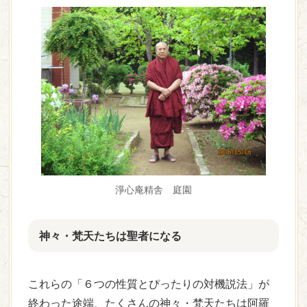
淨心庵精舎 庭園
神々・梵天たちは聖者になる
これらの「６つの性質とぴったりの対機説法」が
終わった途端、たくさんの神々・梵天たちは阿羅