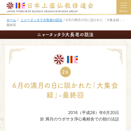
MENU
JAPAN THERAVĀDA BUDDHA SĀSANA BHĀVANĀ GROUP
ホーム
/
ニャーヌッタラ大長老の説法
/
6月の満月の日に説かれた「大集会経」-
最終回
ニャーヌッタラ大長老の説法
26
6月の満月の日に説かれた「大集会
経」-最終回
2016（平成28）年6月20日
於 満月のウポサタ淨心庵精舎での朝の法話