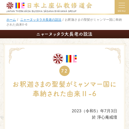
MENU
JAPAN THERAVĀDA BUDDHA SĀSANA BHĀVANĀ GROUP
ホーム
/
ニャーヌッタラ大長老の説法
/
お釈迦さまの聖髪がミャンマー国に奉納
された由来Ⅱ-6
ニャーヌッタラ大長老の説法
72
お釈迦さまの聖髪がミャンマー国に
奉納された由来Ⅱ-6
2023（令和5）年7月3日
於 淨心庵戒壇