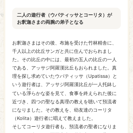
二人の遊行者（ウパティッサとコーリタ）が
お釈迦さまの両腕の弟子となる
お釈迦さまはその後、布施を受けた竹林精舎に、
千人以上の比丘サンガと共に住んでおられまし
た。その比丘の中には、最初の五人の比丘の一人
である、アッサジ阿羅漢比丘もおられました。真
理を探し求めていたウパティッサ（Upatissa）と
いう遊行者は、アッサジ阿羅漢比丘が一人托鉢し
きよ
ている
淨
らかな姿を見て、食事を終えられた後に
近づき、四つの聖なる真理の教えを聴いて預流者
になりました。その教えを、幼友達のコーリタ
（Kolita）遊行者に唱えて教えました。
そしてコーリタ遊行者も、預流者の聖者になりま