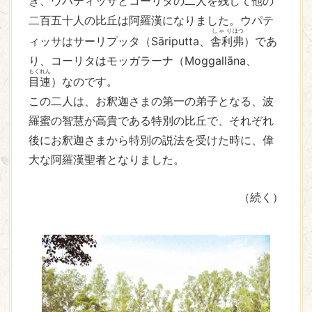
き、ウパティッサとコーリタの二人を残して他の
二百五十人の比丘は阿羅漢になりました。ウパテ
しゃり
ほつ
ィッサはサーリプッタ（Sāriputta、
舎利
弗
）であ
り、コーリタはモッガラーナ（Moggallāna、
もくれん
目連
）なのです。
この二人は、お釈迦さまの第一の弟子となる、波
羅蜜の智慧が高貴である特別の比丘で、それぞれ
後にお釈迦さまから特別の説法を受けた時に、偉
大な阿羅漢聖者となりました。
（続く）