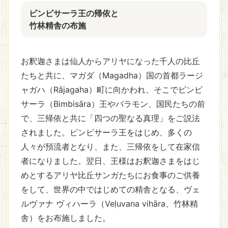
ビンビサーラ王の帰依と
竹林精舎の布施
お釈迦さまは仙人からアリヤになった千人の比丘
たちと共に、マガダ（Magadha）国の首都ラージ
ャガハ（Rājagaha）町に向かわれ、そこでビンビ
サーラ（Bimbisāra）王やバラモン、国民たちの前
で、三帰依と共に「四つの聖なる真理」をご説法
されました。ビンビサーラ王をはじめ、多くの
人々が預流者となり、また、三帰依をして在家信
者になりました。翌日、王様はお釈迦さまをはじ
めとするアリヤ比丘サンガたちにお食事のご供養
をして、世界の中ではじめての精舎となる、ヴェ
ルヴァナ ヴィハーラ（Veḷuvana vihāra、竹林精
舎）をお布施しました。