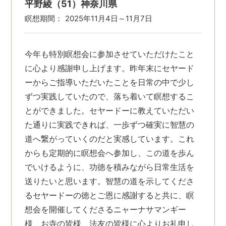
平野綾（51）神奈川県
瞑想期間：
2025年11月4日～11月7日
今年も特別瞑想会に参加させていただけたこと
に心より感謝申し上げます。昨年末にセヤード
ーからご指導いただいたことを日常の中で少し
ずつ実践していたので、落ち着いて瞑想するこ
とができました。セヤードーに教えていただい
た通りに実践できれば、一歩ずつ確実に智慧の
道へ繋がっていくのだと実感しています。これ
からも定期的に瞑想会へ参加し、この道を歩ん
でいけるように、功徳を積みながら日常生活を
送りたいと思います。智慧の道を示してくださ
るセヤードーの徳とご恩に感謝すると共に、瞑
想会を開催してくださるニャーナサマンギー
様、お寺の皆様、法友の皆様に心よりお礼申し