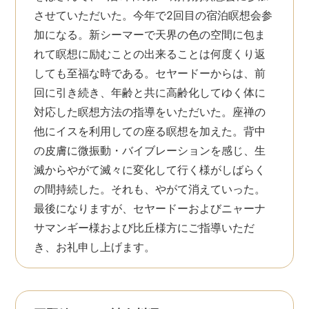
させていただいた。今年で2回目の宿泊瞑想会参
加になる。新シーマーで天界の色の空間に包ま
れて瞑想に励むことの出来ることは何度くり返
しても至福な時である。セヤードーからは、前
回に引き続き、年齢と共に高齢化してゆく体に
対応した瞑想方法の指導をいただいた。座禅の
他にイスを利用しての座る瞑想を加えた。背中
の皮膚に微振動・バイブレーションを感じ、生
滅からやがて滅々に変化して行く様がしばらく
の間持続した。それも、やがて消えていった。
最後になりますが、セヤードーおよびニャーナ
サマンギー様および比丘様方にご指導いただ
き、お礼申し上げます。