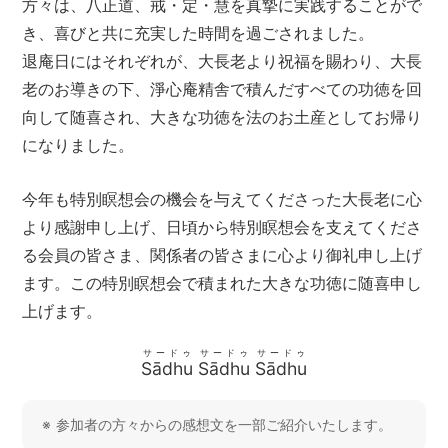
方々は、八正道、戒・定・慧を真摯に実践することがで
き、喜びと共に充実した時間を過ごされました。
退庵日にはそれぞれが、大長老より祝福を賜わり、大長
老のお導きの下、淨心庵精舎で積んだすべての功徳を回
向して随喜され、大きな功徳を法のお土産としてお帰り
になりました。
今年も特別瞑想会の機会を与えてくださった大長老に心
より感謝申し上げ、日頃から特別瞑想会を支えてくださ
る会員の皆さま、関係者の皆さまに心より御礼申し上げ
ます。この特別瞑想会で積まれた大きな功徳に随喜申し
上げます。
サードゥ
サードゥ
サードゥ
Sādhu
Sādhu
Sādhu
参加者の方々からの感想文を一部ご紹介いたします。