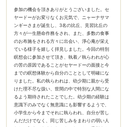
参加の機会を頂きありがとうございました。セ
ヤードーがお変りなくお元気で、ニャーナサマ
ンギーさまが誕生し、3名の比丘、見習比丘の
方々が一生懸命作務をされ、また、多数の食事
のお布施をされる方々に出会い、淨心庵が栄え
ている様子を嬉しく拝見しました。今回の特別
瞑想会に参加させて頂き、執着／執らわれが心
の苦の原因であることがセヤードーの面接と今
までの瞑想体験から自分のこととして明確にな
りました。私の執らわれは、幼少期に親から受
けた理不尽な扱い、世間の中で特別な人間にな
るよう期待されたことでした。幼少期の経験は
意識下のみでなく無意識にも影響するようで、
小学生から今までそれに執らわれ、自分が苦し
んだだけでなく、同じ苦しみをまわりの弱い人