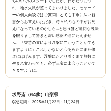
ちの中でのスタートでしたが、日がたつにつ
れ、地水火風が整ってまいりました。セヤード
ーの個人面談ではご質問にとても丁寧に深い智
慧からお答えいただき、時々私の心の中がお見
えになっているのかしら…と思うほど適切な説法
を賜りまして驚きと深い感謝の念にたえませ
ん。「智慧の道により涅槃に向かうことができ
ますように」これしかないと心あらたにまた修
道にはげみます。涅槃にたどり着くまで無数に
生まれ変わっても、必ず三宝に出会うことがで
きますように。
坂野斎（64歳）山梨県
瞑想期間：
2025年11月22日～11月24日