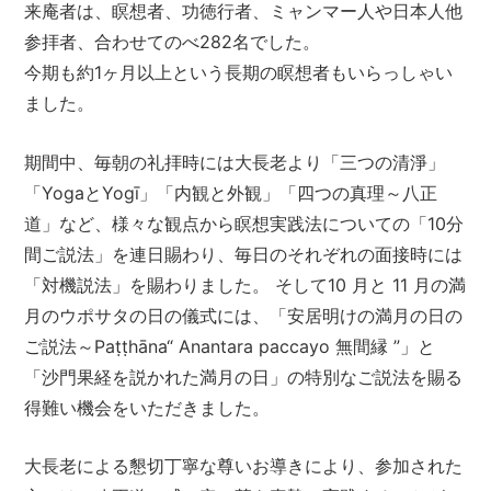
来庵者は、瞑想者、功徳行者、ミャンマー人や日本人他
参拝者、合わせてのべ282名でした。
今期も約1ヶ月以上という長期の瞑想者もいらっしゃい
ました。
期間中、毎朝の礼拝時には大長老より「三つの清淨」
「YogaとYogī」「内観と外観」「四つの真理～八正
道」など、様々な観点から瞑想実践法についての「10分
間ご説法」を連日賜わり、毎日のそれぞれの面接時には
「対機説法」を賜わりました。 そして10 月と 11 月の満
月のウポサタの日の儀式には、「安居明けの満月の日の
ご説法～Paṭṭhāna“ Anantara paccayo 無間縁 ”」と
「沙門果経を説かれた満月の日」の特別なご説法を賜る
得難い機会をいただきました。
大長老による懇切丁寧な尊いお導きにより、参加された