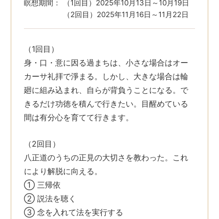
瞑想期間：
（1回目）2025年10月13日～10月19日
（2回目）2025年11月16日～11月22日
（1回目）
身・口・意に因る過まちは、小さな場合はオー
カーサ礼拝で淨まる。しかし、大きな場合は輪
廻に組み込まれ、自らが背負うことになる。で
きるだけ功徳を積んで行きたい。目醒めている
間は有分心を育てて行きます。
（2回目）
八正道のうちの正見の大切さを教わった。これ
により解脱に向える。
① 三帰依
② 説法を聴く
③ 念を入れて法を実行する