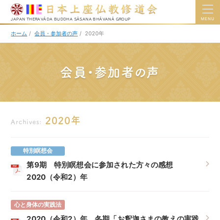
MENU
JAPAN THERAVĀDA BUDDHA SĀSANA BHĀVANĀ GROUP
ホーム
/
会員・参加者の声
/
2020年
会員・参加者の声
2020年
Archives:
特別瞑想会
第9期 特別瞑想会に参加された方々の感想
2020（令和2）年
心と身体の実践法
2020（令和2）年 冬期「お釈迦さまの教えの実践