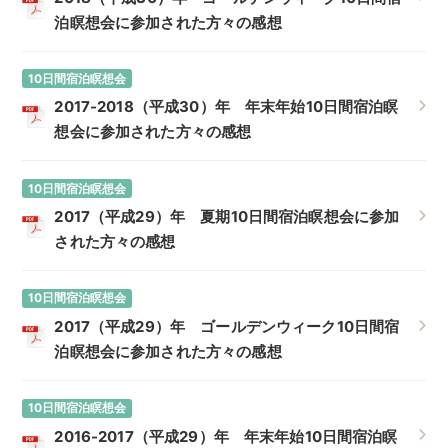
泊瞑想会に参加された方々の感想
10日間宿泊瞑想会
2017-2018（平成30）年 年末年始10日間宿泊瞑
想会に参加された方々の感想
10日間宿泊瞑想会
2017（平成29）年 夏期10日間宿泊瞑想会に参加
された方々の感想
10日間宿泊瞑想会
2017（平成29）年 ゴールデンウィーク10日間宿
泊瞑想会に参加された方々の感想
10日間宿泊瞑想会
2016-2017（平成29）年 年末年始10日間宿泊瞑