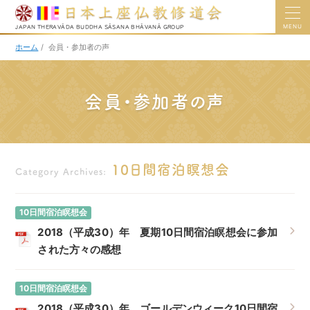
MENU
JAPAN THERAVĀDA BUDDHA SĀSANA BHĀVANĀ GROUP
ホーム
/
会員・参加者の声
会員・参加者の声
10日間宿泊瞑想会
Category Archives:
10日間宿泊瞑想会
2018（平成30）年 夏期10日間宿泊瞑想会に参加
された方々の感想
10日間宿泊瞑想会
2018（平成30）年 ゴールデンウィーク10日間宿