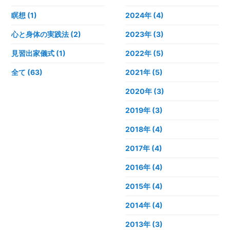
瞑想 (1)
2024年
(4)
心と身体の実践法 (2)
2023年
(3)
見習出家儀式 (1)
2022年
(5)
全て (63)
2021年
(5)
2020年
(3)
2019年
(3)
2018年
(4)
2017年
(4)
2016年
(4)
2015年
(4)
2014年
(4)
2013年
(3)