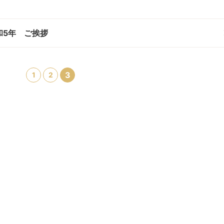
和5年 ご挨拶
3
1
2