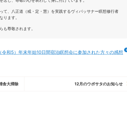
を念じ、尊敬の心を表わして身に付けています。
って、八正道（戒・定・慧）を実践するヴィパッサナー瞑想修行者
なります。
らも尊敬されます。
023（令和5）年末年始10日間宿泊瞑想会に参加された方々の感想
庵精舎大掃除
12月のウポサタのお知らせ