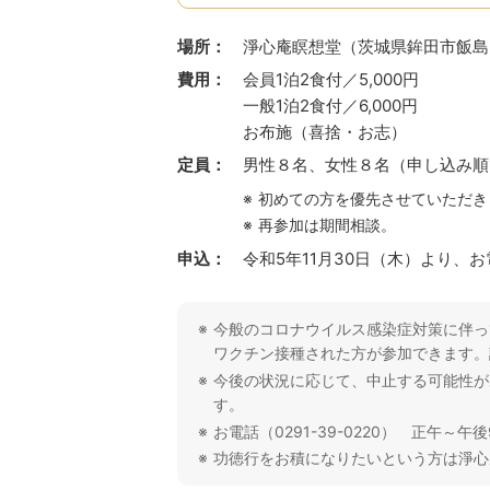
場所：
淨心庵瞑想堂（茨城県鉾田市飯島21
費用：
会員1泊2食付／5,000円
一般1泊2食付／6,000円
お布施（喜捨・お志）
定員：
男性８名、女性８名（申し込み順
初めての方を優先させていただき
再参加は期間相談。
申込：
令和5年11月30日（木）より、
今般のコロナウイルス感染症対策に伴っ
ワクチン接種された方が参加できます。
今後の状況に応じて、中止する可能性が
す。
お電話（0291-39-0220） 正午～
功徳行をお積になりたいという方は淨心