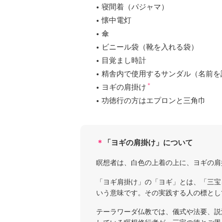
寝間着（パジャマ）
懐中電灯
傘
ビニール袋（靴を入れる袋）
目覚まし時計
精舎内で使用するサンダル（名前を
＊
ヨギの肩掛け
功徳行の方はエプロンと三角巾
＊
「ヨギの肩掛け」について
瞑想者は、白色の上着の上に、ヨギの肩
「ヨギ肩掛け」の「ヨギ」とは、「三宝
いう意味です。その実践する人の標とし
テーラワーダ仏教では、儀式や法要、説