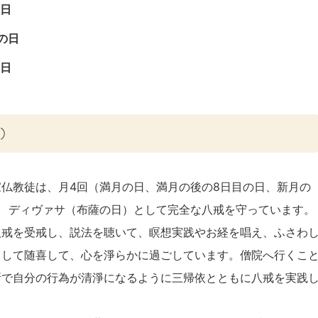
日
の日
日
）
仏教徒は、月4回（満月の日、満月の後の8日目の日、新月の
 ディヴァサ（布薩の日）として完全な八戒を守っています。
八戒を受戒し、説法を聴いて、瞑想実践やお経を唱え、ふさわ
向して随喜して、心を淨らかに過ごしています。僧院へ行くこ
所で自分の行為が清淨になるように三帰依とともに八戒を実践