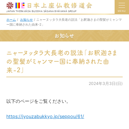
MENU
JAPAN THERAVĀDA BUDDHA SĀSANA BHĀVANĀ GROUP
ホーム
/
お知らせ
/
ニャーヌッタラ大長老の説法「お釈迦さまの聖髪がミャンマ
ー国に奉納された由来-2」
お知らせ
ニャーヌッタラ大長老の説法「お釈迦さま
の聖髪がミャンマー国に奉納された由
来-2」
2024年3月3日(日)
以下のページをご覧ください。
https://jyouzabukkyo.jp/seppou/61/