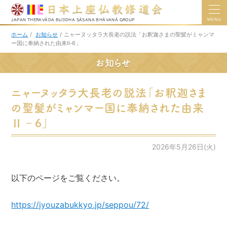
MENU
JAPAN THERAVĀDA BUDDHA SĀSANA BHĀVANĀ GROUP
ホーム
/
お知らせ
/
ニャーヌッタラ大長老の説法「お釈迦さまの聖髪がミャンマ
ー国に奉納された由来Ⅱ‐6」
お知らせ
ニャーヌッタラ大長老の説法「お釈迦さま
の聖髪がミャンマー国に奉納された由来
Ⅱ‐6」
2026年5月26日(火)
以下のページをご覧ください。
https://jyouzabukkyo.jp/seppou/72/